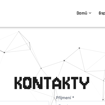
Domů
Gs
KONTAKTY
Příjmení
*