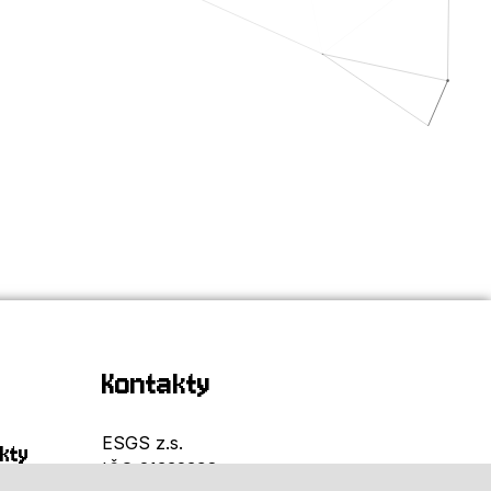
Kontakty
ESGS z.s.
kty
IČO 21332398