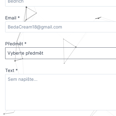
Email
*
Předmět
*
Vyberte předmět
Text
*