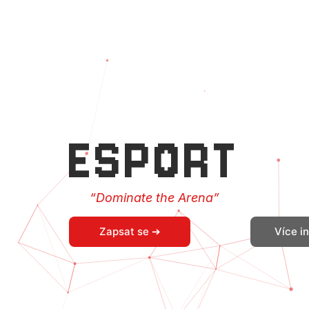
ESPORT
“Dominate the Arena”
Zapsat se ➔
Více i